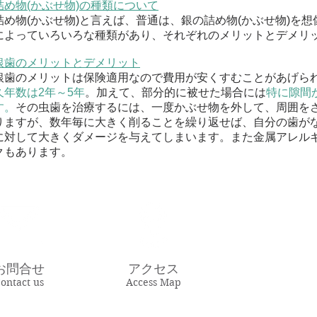
詰め物(かぶせ物)の種類について
詰め物(かぶせ物)と言えば、普通は、銀の詰め物(かぶせ物)を
によっていろいろな種類があり、それぞれのメリットとデメリ
銀歯のメリットとデメリット
銀歯のメリットは保険適用なので費用が安くすむことがあげら
久年数は2年～5年
。加えて、部分的に被せた場合には
特に隙間
す。
その虫歯を治療するには、一度かぶせ物を外して、周囲を
りますが、数年毎に大きく削ることを繰り返せば、自分の歯が
に対して大きくダメージを与えてしまいます。また金属アレル
クもあります。
お問合せ
アクセス
ontact us
Access Map