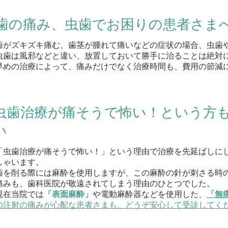
歯の痛み、虫歯でお困りの患者さま
歯がズキズキ痛む、歯茎が腫れて痛いなどの症状の場合、虫歯
虫歯は風邪などと違い、放置しておいて勝手に治ることは絶対
早めの治療によって、痛みだけでなく治療時間も、費用の節減
虫歯治療が痛そうで怖い！という方
い
「虫歯治療が痛そうで怖い！」という理由で治療を先延ばしに
しゃいます。
歯を削る際には麻酔を使用しますが、この麻酔の針が刺さる時
痛みも、歯科医院が敬遠されてしまう理由のひとつでした。
現在当院では
「表面麻酔」
や電動麻酔器などを使用した、
「無
の注射の痛みが心配な患者さまも、どうぞ安心して受診してく