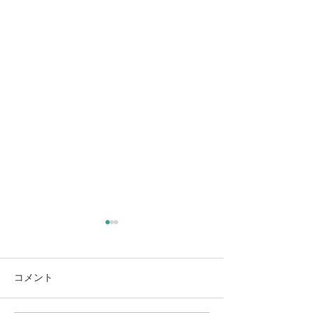
マツダスタジアム
2022年４月18日 5年か6年振
りになりますでしょうか。17
コメント
開院記念日
日に久しぶりにマツダスタジ
アムを訪れました。前回の時