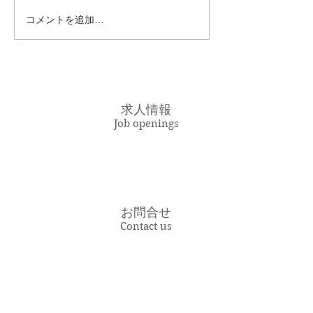
は阪神戦で、先発は前田健太
コメントを追加…
選手で、まだ打順のラインナ
ップに丸選手や迎選手、そし
て梵選手など漢字一文字の選
手が多かったように思いま
す。（記憶があいまいなとこ
求人情報
ろもあ...
Job openings
お問合せ
Contact us