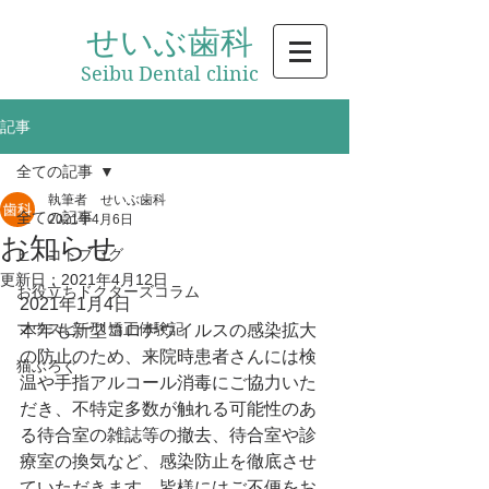
せいぶ歯科
Seibu Dental
clinic
記事
全ての記事
執筆者 せいぶ歯科
全ての記事
2021年4月6日
お知らせ
ヒトコトブログ
更新日：
2021年4月12日
お役立ちドクターズコラム
2021年1月4日
マウスピース矯正体験記
本年も新型コロナウイルスの感染拡大
の防止のため、来院時患者さんには検
猫ぶろぐ
温や手指アルコール消毒にご協力いた
だき、不特定多数が触れる可能性のあ
る待合室の雑誌等の撤去、待合室や診
療室の換気など、感染防止を徹底させ
ていただきます。皆様にはご不便をお