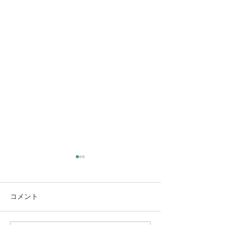
マツダスタジアム
2022年４月18日 5年か6年振
りになりますでしょうか。17
コメント
開院記念日
日に久しぶりにマツダスタジ
アムを訪れました。前回の時