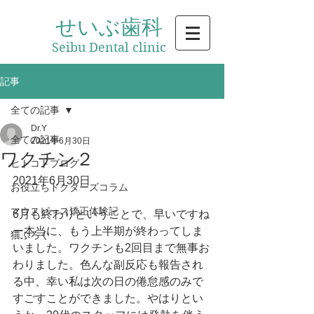
せいぶ歯科
Seibu Dental
clinic
記事
全ての記事
Dr.Y
全ての記事
2021年6月30日
ワクチン２
ヒトコトブログ
2021年6月30日
お役立ちドクターズコラム
マウスピース矯正体験記
6月も終わりということで、早いですね
ー本当に、もう上半期が終わってしま
猫ぶろぐ
いました。ワクチンも2回目まで無事お
わりました。色んな副反応も報告され
る中、幸い私は次の日の倦怠感のみで
すごすことができました。やはりとい