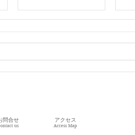
マツダスタジアム
2022年４月18日 5年か6年振りに
なりますでしょうか。17日に久
開院
しぶりにマツダスタジアムを訪れ
ました。前回の時は阪神戦で、先
発は前田健太選手で、まだ打順の
ラインナップに丸選手や迎選手、
そして梵選手など漢字一文字の選
手が多かったように思います。
（記憶があいまいなところもあ...
お問合せ
アクセス
ontact us
Access Map